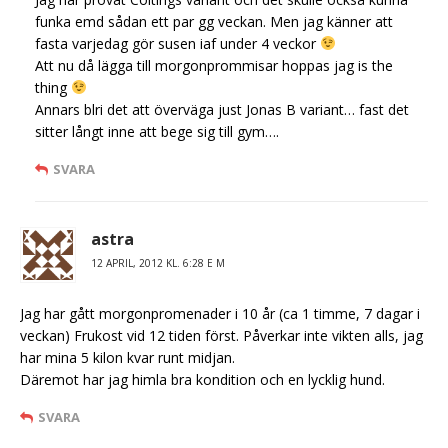
funka emd sådan ett par gg veckan. Men jag känner att
fasta varjedag gör susen iaf under 4 veckor
Att nu då lägga till morgonprommisar hoppas jag is the
thing
Annars blri det att överväga just Jonas B variant… fast det
sitter långt inne att bege sig till gym….
SVARA
astra
12 APRIL, 2012 KL. 6:28 E M
Jag har gått morgonpromenader i 10 år (ca 1 timme, 7 dagar i
veckan) Frukost vid 12 tiden först. Påverkar inte vikten alls, jag
har mina 5 kilon kvar runt midjan.
Däremot har jag himla bra kondition och en lycklig hund.
SVARA