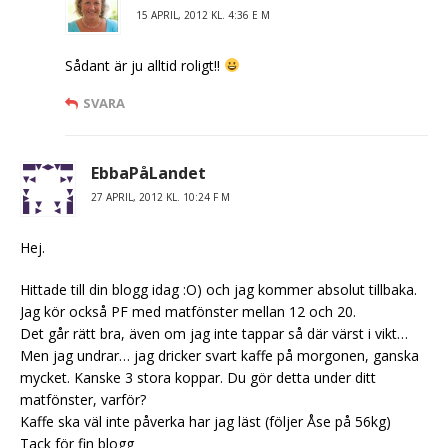
15 APRIL, 2012 KL. 4:36 E M
Sådant är ju alltid roligt!!
SVARA
EbbaPåLandet
27 APRIL, 2012 KL. 10:24 F M
Hej.
Hittade till din blogg idag :O) och jag kommer absolut tillbaka.
Jag kör också PF med matfönster mellan 12 och 20.
Det går rätt bra, även om jag inte tappar så där värst i vikt…
Men jag undrar… jag dricker svart kaffe på morgonen, ganska
mycket. Kanske 3 stora koppar. Du gör detta under ditt
matfönster, varför?
Kaffe ska väl inte påverka har jag läst (följer Åse på 56kg)
Tack för fin blogg