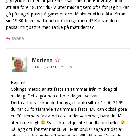
Jag tyckte att det lät jätteintressant det här! Hur viktigt är det
att äta före 18, tror du? Vi äter middag sent ofta för jag brukar
gå på något pass på gymmet och då hinner vi inte äta förrän
vid 19.30-tiden. Vad innebär Coltings metod? Kanske den
passar mig bättre med tanke på mattiderna?
SVARA
Mariann
13 APRIL, 2012 KL. 7:35 F M
Hejsan!
Coltings metod är att fasta i 14 timmar från middag till
middag. Detta gör han ett par dagar i veckan.
Detta ätfönster kan du förlägga hur du vill. ex 15.00-21.99,
du har du fortfarande 18 timmars fasta. Du kan också göra
en 20 timmars fasta och äta under 4 timmar, bara du då
äter ordentligt.
Svält ska det ju inte handla om heller
Så lägg ditt fönster när du vill. Man brukar säga att det är
lättast att äta under eftermiddag/kväll, då man får gratis