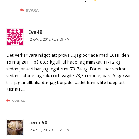
SVARA
Eva49
12 APRIL, 2012 KL. 9:09 F M
Det verkar vara något att prova…..Jag började med LCHF den
15 maj 2011, på 83,5 kg till jul hade jag minskat 11-12 kg
sedan januari har jag legat runt 73-74 kg. För ett par veckor
sedan slutade jag röka och vägde 78,3 i morse, bara 5 kg kvar
tills jag är tillbaka där jag började……det känns lite hopplöst
just nu…..
SVARA
Lena 50
12 APRIL, 2012 KL. 9:25 F M