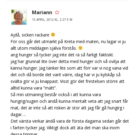
Mariann
15 APRIL, 2012 KL. 2:27 E M
Ajdå, sicken rackare
För oss går det utmärkt på Kreta med maten, nu lagar vi ju
allt utom middagen själva förstås.
ang hunger så tycker jag inte det rä så farligt faktiskt.
jag har grunnat lite över detta med hunger och vå ovilja att
känna hunger. Jag tänker lite som att förr var vi nog vana vid
det och då borde det varit värre, idag har vi ju kylskåp så
svälta gör vi ju knappast. Visst gör det frestelsen större att
alltid kunna vara ”mätt”.
Så min utmaning består också i att kunna vara
hungrig/sugen och ändå kunna mentalt veta att jag snart får
mat, det är inte så att risken är stor att jag får gå hungirg i
dagar….
Det värsta verkar ändå vara de första dagarna sedan går det
i farten tycker jag. Viktigt dock att äta det man ska inom
dessa timmar.