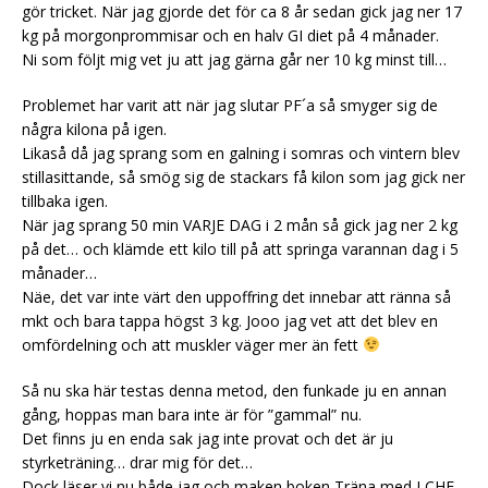
gör tricket. När jag gjorde det för ca 8 år sedan gick jag ner 17
kg på morgonprommisar och en halv GI diet på 4 månader.
Ni som följt mig vet ju att jag gärna går ner 10 kg minst till…
Problemet har varit att när jag slutar PF´a så smyger sig de
några kilona på igen.
Likaså då jag sprang som en galning i somras och vintern blev
stillasittande, så smög sig de stackars få kilon som jag gick ner
tillbaka igen.
När jag sprang 50 min VARJE DAG i 2 mån så gick jag ner 2 kg
på det… och klämde ett kilo till på att springa varannan dag i 5
månader…
Näe, det var inte värt den uppoffring det innebar att ränna så
mkt och bara tappa högst 3 kg. Jooo jag vet att det blev en
omfördelning och att muskler väger mer än fett
Så nu ska här testas denna metod, den funkade ju en annan
gång, hoppas man bara inte är för ”gammal” nu.
Det finns ju en enda sak jag inte provat och det är ju
styrketräning… drar mig för det…
Dock läser vi nu både jag och maken boken Träna med LCHF