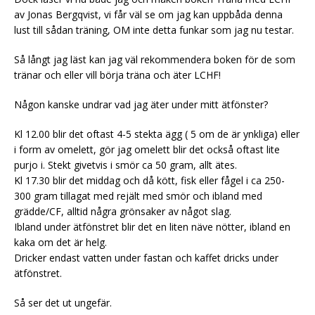
av Jonas Bergqvist, vi får väl se om jag kan uppbåda denna
lust till sådan träning, OM inte detta funkar som jag nu testar.
Så långt jag läst kan jag väl rekommendera boken för de som
tränar och eller vill börja träna och äter LCHF!
Någon kanske undrar vad jag äter under mitt ätfönster?
Kl 12.00 blir det oftast 4-5 stekta ägg ( 5 om de är ynkliga) eller
i form av omelett, gör jag omelett blir det också oftast lite
purjo i. Stekt givetvis i smör ca 50 gram, allt ätes.
Kl 17.30 blir det middag och då kött, fisk eller fågel i ca 250-
300 gram tillagat med rejält med smör och ibland med
grädde/CF, alltid några grönsaker av något slag.
Ibland under ätfönstret blir det en liten näve nötter, ibland en
kaka om det är helg.
Dricker endast vatten under fastan och kaffet dricks under
ätfönstret.
Så ser det ut ungefär.