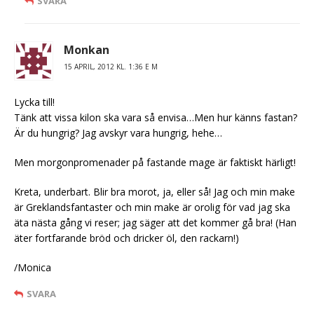
SVARA
Monkan
15 APRIL, 2012 KL. 1:36 E M
Lycka till!
Tänk att vissa kilon ska vara så envisa…Men hur känns fastan?
Är du hungrig? Jag avskyr vara hungrig, hehe…
Men morgonpromenader på fastande mage är faktiskt härligt!
Kreta, underbart. Blir bra morot, ja, eller så! Jag och min make
är Greklandsfantaster och min make är orolig för vad jag ska
äta nästa gång vi reser; jag säger att det kommer gå bra! (Han
äter fortfarande bröd och dricker öl, den rackarn!)
/Monica
SVARA