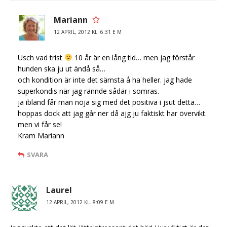
Mariann
12 APRIL, 2012 KL. 6:31 E M
Usch vad trist
10 år är en lång tid… men jag förstår
hunden ska ju ut ändå så…
och kondition är inte det sämsta å ha heller. jag hade
superkondis när jag rännde sådär i somras.
ja ibland får man nöja sig med det positiva i jsut detta…
hoppas dock att jag går ner då ajg ju faktiskt har övervikt.
men vi får se!
Kram Mariann
SVARA
Laurel
12 APRIL, 2012 KL. 8:09 E M