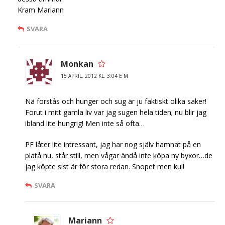
Kram Mariann
SVARA
Monkan
15 APRIL, 2012 KL. 3:04 E M
Nä förstås och hunger och sug är ju faktiskt olika saker!
Förut i mitt gamla liv var jag sugen hela tiden; nu blir jag
ibland lite hungrig! Men inte så ofta…
PF låter lite intressant, jag har nog själv hamnat på en
platå nu, står still, men vågar ändå inte köpa ny byxor…de
jag köpte sist är för stora redan. Snopet men kul!
SVARA
Mariann