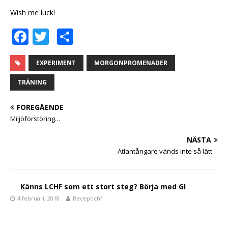
Wish me luck!
F
T
D
a
w
el
c
it
a
EXPERIMENT
MORGONPROMENADER
e
te
TRÄNING
b
r
FÖREGÅENDE
o
Miljöförstöring…
o
NÄSTA
k
Atlantångare vänds inte så lätt…
Känns LCHF som ett stort steg? Börja med GI
4 februari, 2018
Receptlchf