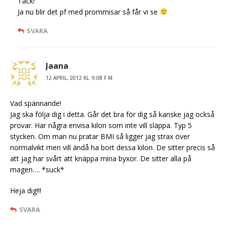
Tack!
Ja nu blir det pf med prommisar så får vi se
SVARA
Jaana
12 APRIL, 2012 KL. 9:08 F M
Vad spännande!
Jag ska följa dig i detta. Går det bra för dig så kanske jag också
provar. Har några envisa kilon som inte vill släppa. Typ 5
stycken. Om man nu pratar BMI så ligger jag strax över
normalvikt men vill ändå ha bort dessa kilon. De sitter precis så
att jag har svårt att knäppa mina byxor. De sitter alla på
magen…. *suck*
Heja dig!!!
SVARA