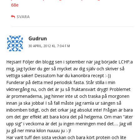
68e
SVARA
Gudrun
30 APRIL, 2012 KL. 7:04 F M
Hejsan! Följer din blogg sen i sptember när jag började LCHF:a
mig, jag tycker du ger så mycket av dig själv och skriver så
vettiga saker! Dessutom har du kanonbra recept :-))
Funderar på detta med periodisk fasta. Står stilla i min
viktnergång nu, och det är ju så fruktansvärt drygt! Problemet
är promenaderna, jag hinner inte ut och traska på morgonen
innan ja ska jobba! I så fall måste jag ramla ur sängen så
inibomben tidigt, och det orkar jag absolut inte! Frågan är bara
om det ger effekt att bara köra det på helgerna. Om man ”äter
upp sig” i veckorna är det ju ingen meningen med det…. Jag vill
ju gå ner mina kilon nuuuu ju :-)!
Har varit tuff den sista veckan och bara kört protein och lite