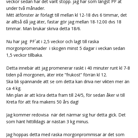
veckor sedan har det varit stopp. jag har som längst PF´at
under två månader.
Mitt ätfönster är förlagt till mellan kl 12-18 dvs 6 timmar, det
är alltså då jag äter, fastar gör jag mellan 18-12.00 dvs 18
timmar. Man brukar skriva detta 18/6.
Nu har jag PF´at i 2,5 veckor och lagt till raska
morgonpromenader i skogen minst 5 dagar i veckan sedan
1,5 veckor tillbaka.
Detta innebär att jag promenerar raskt i 40 minuter runt kl 7-8
tiden på morgonen, äter inte ”frukost” förrän kl 12.
Ska bli spännande att se om detta kan driva ner vikten mer än
ca 4 kg.
Min plan är att köra detta fram till 24/5, för sedan åker vi till
Kreta för att fira makens 50 års dag!
Jag kommer redovisa när det närmar sig hur detta gick. Det
som hänt hittilldags är nästan 3 kg minus.
Jag hoppas detta med raska morgonprommisar är det som