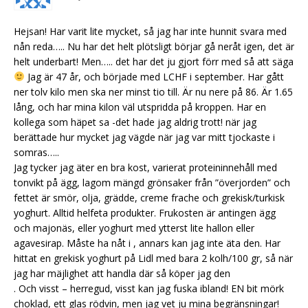
Hejsan! Har varit lite mycket, så jag har inte hunnit svara med
nån reda….. Nu har det helt plötsligt börjar gå neråt igen, det är
helt underbart! Men….. det har det ju gjort förr med så att säga
Jag är 47 år, och började med LCHF i september. Har gått
ner tolv kilo men ska ner minst tio till. Är nu nere på 86. Är 1.65
lång, och har mina kilon väl utspridda på kroppen. Har en
kollega som häpet sa -det hade jag aldrig trott! när jag
berättade hur mycket jag vägde när jag var mitt tjockaste i
somras…..
Jag tycker jag äter en bra kost, varierat proteininnehåll med
tonvikt på ägg, lagom mängd grönsaker från ”överjorden” och
fettet är smör, olja, grädde, creme frache och grekisk/turkisk
yoghurt. Alltid helfeta produkter. Frukosten är antingen ägg
och majonäs, eller yoghurt med ytterst lite hallon eller
agavesirap. Måste ha nåt i , annars kan jag inte äta den. Har
hittat en grekisk yoghurt på Lidl med bara 2 kolh/100 gr, så när
jag har mäjlighet att handla där så köper jag den
. Och visst – herregud, visst kan jag fuska ibland! EN bit mörk
choklad, ett glas rödvin, men jag vet ju mina begränsningar!