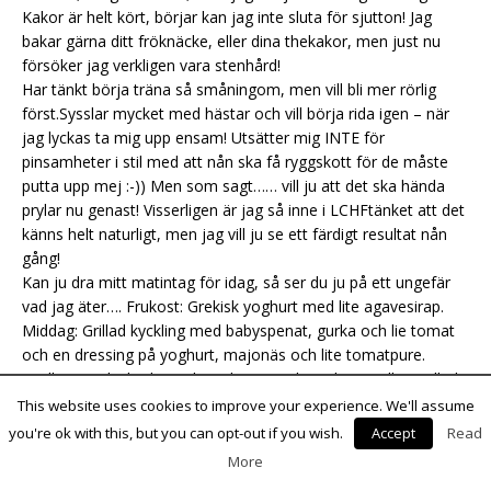
Kakor är helt kört, börjar kan jag inte sluta för sjutton! Jag
bakar gärna ditt fröknäcke, eller dina thekakor, men just nu
försöker jag verkligen vara stenhård!
Har tänkt börja träna så småningom, men vill bli mer rörlig
först.Sysslar mycket med hästar och vill börja rida igen – när
jag lyckas ta mig upp ensam! Utsätter mig INTE för
pinsamheter i stil med att nån ska få ryggskott för de måste
putta upp mej :-)) Men som sagt…… vill ju att det ska hända
prylar nu genast! Visserligen är jag så inne i LCHFtänket att det
känns helt naturligt, men jag vill ju se ett färdigt resultat nån
gång!
Kan ju dra mitt matintag för idag, så ser du ju på ett ungefär
vad jag äter…. Frukost: Grekisk yoghurt med lite agavesirap.
Middag: Grillad kyckling med babyspenat, gurka och lie tomat
och en dressing på yoghurt, majonäs och lite tomatpure.
Kvällsmat: Fläskschnitzel , troligen med trattkantareller, sallad
och bearnaisesås. Mellanmål brukar inte hinnas med direkt….
This website uses cookies to improve your experience. We'll assume
Blir jag sen sugen på kvällen så kan jag ta lite glass ( du har
you're ok with this, but you can opt-out if you wish.
Accept
Read
givit mig tipset att smälta ner sukrinet i lite av grädden som
More
värms, tack för det ;.)), det är en bra fettmängd och så