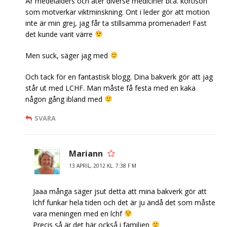
Är medelålders och äter diverse mediciner bl.a. kortison
som motverkar viktminskning. Ont i leder gör att motion
inte är min grej, jag får ta stillsamma promenader! Fast
det kunde varit värre
Men suck, säger jag med
Och tack för en fantastisk blogg. Dina bakverk gör att jag
står ut med LCHF. Man måste få festa med en kaka
någon gång ibland med
SVARA
Mariann
13 APRIL, 2012 KL. 7:38 F M
Jaaa många säger jsut detta att mina bakverk gör att
lchf funkar hela tiden och det är ju ändå det som måste
vara meningen med en lchf
Precis så är det här också i familjen