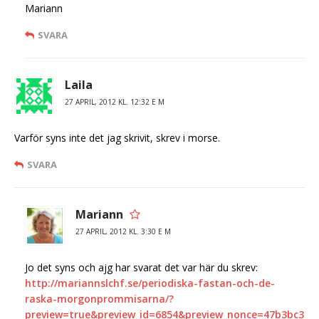
Mariann
SVARA
Laila
27 APRIL, 2012 KL. 12:32 E M
Varför syns inte det jag skrivit, skrev i morse.
SVARA
Mariann
27 APRIL, 2012 KL. 3:30 E M
Jo det syns och ajg har svarat det var här du skrev:
http://mariannslchf.se/periodiska-fastan-och-de-
raska-morgonprommisarna/?
preview=true&preview_id=6854&preview_nonce=47b3bc3