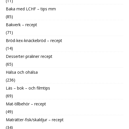
(11)
Baka med LCHF – tips mm
(85)
Bakverk – recept
(71)
Bröd-kex-knäckebröd – recept
(14)
Desserter-praliner recept
(65)
Hälsa och ohälsa
(236)
Läs – bok – och filmtips
(69)
Mat-tillbehör – recept
(49)
Maträtter-fisk/skaldjur – recept
(34)