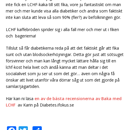
inte fick en LCHF-kaka till sitt fika, vore ju fantastiskt om man
mer och mer kunde visa alla diabetiker och andra som faktiskt
inte kan sluta att leva så som 90% (fler?) av befolkningen gör.
LCHF kaffebröden sprider sig i alla fall mer och mer ut i fiken
och bagerierna!
Tillslut så får diabetikerna reda på att det faktiskt går att fika
sunt och utan blodsockerhöjningar. Detta gör just att sötsuget
försvinner och man kan långt mycket lättare hålla sig till en
lchf-kost hela livet och ändå känna att man deltar i det
socialalivet som ju ser ut som det gör… även om några få
önskar att livet utanför våra dörrar såg ut som det gjorde på
samlar/jägartiden.
Här kan ni läsa
en av de bästa recensionerna av Baka med
LCHF
av Karin på Diabetes.ifokus.se