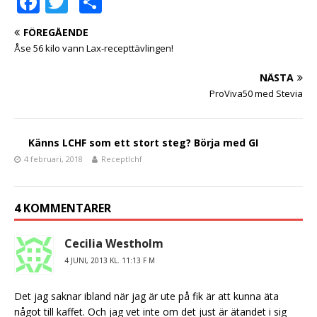
F
T
D
a
w
el
FÖREGÅENDE
c
it
a
Åse 56 kilo vann Lax-recepttävlingen!
e
te
NÄSTA
b
r
ProViva50 med Stevia
o
o
Känns LCHF som ett stort steg? Börja med GI
k
4 februari, 2018
Receptlchf
4 KOMMENTARER
Cecilia Westholm
4 JUNI, 2013 KL. 11:13 F M
Det jag saknar ibland när jag är ute på fik är att kunna äta
något till kaffet. Och jag vet inte om det just är ätandet i sig