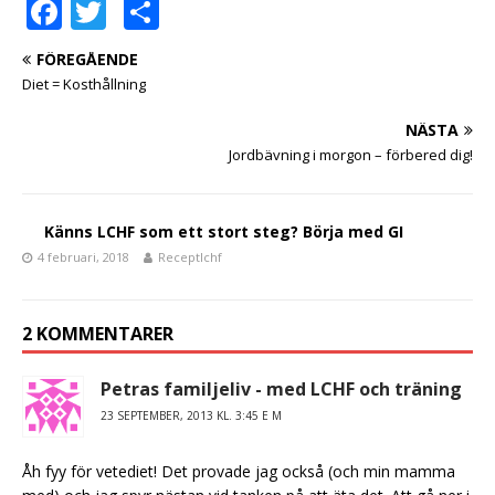
F
T
D
a
w
el
FÖREGÅENDE
c
it
a
Diet = Kosthållning
e
te
NÄSTA
b
r
Jordbävning i morgon – förbered dig!
o
o
Känns LCHF som ett stort steg? Börja med GI
k
4 februari, 2018
Receptlchf
2 KOMMENTARER
Petras familjeliv - med LCHF och träning
23 SEPTEMBER, 2013 KL. 3:45 E M
Åh fyy för vetediet! Det provade jag också (och min mamma