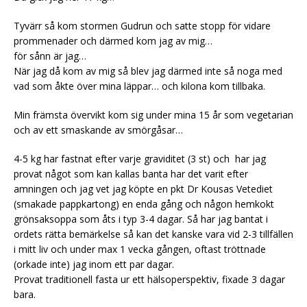
Tyvärr så kom stormen Gudrun och satte stopp för vidare
prommenader och därmed kom jag av mig…
för sånn är jag…
När jag då kom av mig så blev jag därmed inte så noga med
vad som åkte över mina läppar… och kilona kom tillbaka.
Min främsta övervikt kom sig under mina 15 år som vegetarian
och av ett smaskande av smörgåsar…
4-5 kg har fastnat efter varje graviditet (3 st) och har jag
provat något som kan kallas banta har det varit efter
amningen och jag vet jag köpte en pkt Dr Kousas Vetediet
(smakade pappkartong) en enda gång och någon hemkokt
grönsaksoppa som åts i typ 3-4 dagar. Så har jag bantat i
ordets rätta bemärkelse så kan det kanske vara vid 2-3 tillfällen
i mitt liv och under max 1 vecka gången, oftast tröttnade
(orkade inte) jag inom ett par dagar.
Provat traditionell fasta ur ett hälsoperspektiv, fixade 3 dagar
bara.