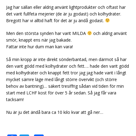
Jag har sällan eller aldrig använt lightprodukter och oftast har
det varit fullfeta mejerier (de är ju godast) och kolhydrater.
Bregott har vi alltid haft för det är ju ändå godast.
Men den största synden har varit MILDA
och aldrig använt
smör, knappt ens när jag bakade.
Fattar inte hur dum man kan vara!
Så min kropp är inte direkt sönderbantad, men därmot så har
den varit gödd med kolhydrater och fett…. hade den varit gödd
med kolhydrater och knappt fett tror jag jag hade varit i långt
mycket sämre läge med långt större övervikt (och större
behov av bantning)… säkert tresiffrig sådan vid tiden för min
start med LCHF kost för över 5 år sedan. Så jag får vara
tacksam!
Nu är ju det ändå bara ca 10 kilo kvar att gå ner…