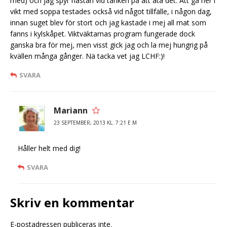
med) och jag spyr nästan vid tanken på att äta det. Att gå ner i
vikt med soppa testades också vid något tillfälle, i någon dag,
innan suget blev för stort och jag kastade i mej all mat som
fanns i kylskåpet. Viktväktarnas program fungerade dock
ganska bra för mej, men visst gick jag och la mej hungrig på
kvällen många gånger. Nä tacka vet jag LCHF:)!
SVARA
Mariann
23 SEPTEMBER, 2013 KL. 7:21 E M
Håller helt med dig!
SVARA
Skriv en kommentar
E-postadressen publiceras inte.