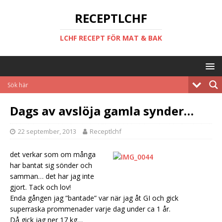
RECEPTLCHF
LCHF RECEPT FÖR MAT & BAK
Dags av avslöja gamla synder…
22 september, 2013
Receptlchf
det verkar som om många
har bantat sig sönder och
samman… det har jag inte
gjort. Tack och lov!
Enda gången jag ”bantade” var när jag åt GI och gick
superraska prommenader varje dag under ca 1 år.
Då gick jag ner 17 kg…