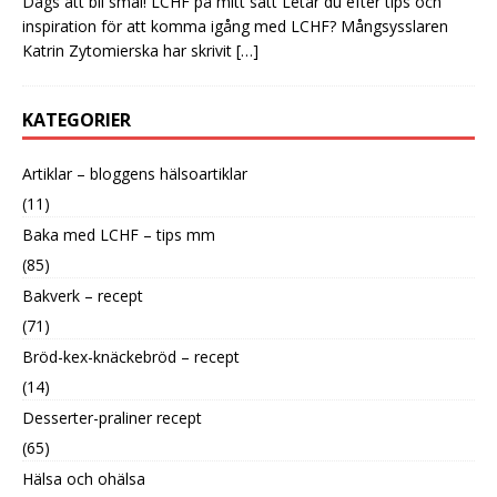
Dags att bli smal! LCHF på mitt sätt Letar du efter tips och
inspiration för att komma igång med LCHF? Mångsysslaren
Katrin Zytomierska har skrivit
[…]
KATEGORIER
Artiklar – bloggens hälsoartiklar
(11)
Baka med LCHF – tips mm
(85)
Bakverk – recept
(71)
Bröd-kex-knäckebröd – recept
(14)
Desserter-praliner recept
(65)
Hälsa och ohälsa