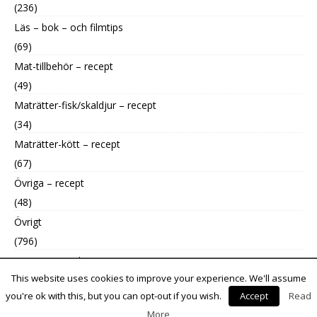
(236)
Läs – bok – och filmtips
(69)
Mat-tillbehör – recept
(49)
Maträtter-fisk/skaldjur – recept
(34)
Maträtter-kött – recept
(67)
Övriga – recept
(48)
Övrigt
(796)
Uncategorized
This website uses cookies to improve your experience. We'll assume
(9)
you're ok with this, but you can opt-out if you wish.
Accept
Read
More