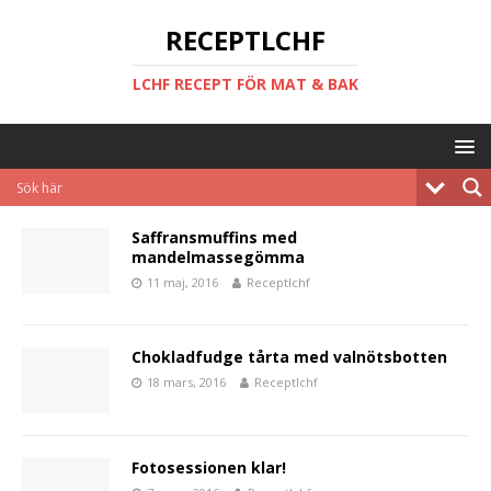
RECEPTLCHF
LCHF RECEPT FÖR MAT & BAK
Saffransmuffins med
mandelmassegömma
11 maj, 2016
Receptlchf
Chokladfudge tårta med valnötsbotten
18 mars, 2016
Receptlchf
Fotosessionen klar!