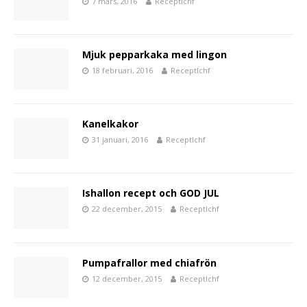
7 mars, 2016
Receptlchf
Mjuk pepparkaka med lingon
18 februari, 2016
Receptlchf
Kanelkakor
31 januari, 2016
Receptlchf
Ishallon recept och GOD JUL
22 december, 2015
Receptlchf
Pumpafrallor med chiafrön
12 december, 2015
Receptlchf