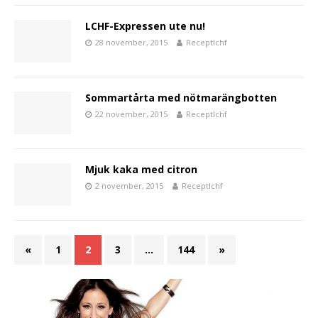
LCHF-Expressen ute nu!
28 november, 2015
Receptlchf
Sommartårta med nötmarängbotten
22 november, 2015
Receptlchf
Mjuk kaka med citron
2 november, 2015
Receptlchf
«
1
2
3
…
144
»