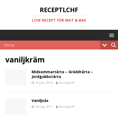
RECEPTLCHF
LCHF RECEPT FÖR MAT & BAK
vaniljkräm
Midsommartårta – Gräddtårta –
Jordgubbstårta
19 juni, 2014
Receptlchf
Vaniljsås
14 maj, 2011
Receptlchf