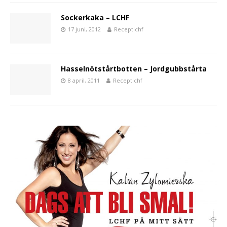
Sockerkaka – LCHF
17 juni, 2012
Receptlchf
Hasselnötstårtbotten – Jordgubbstårta
8 april, 2011
Receptlchf