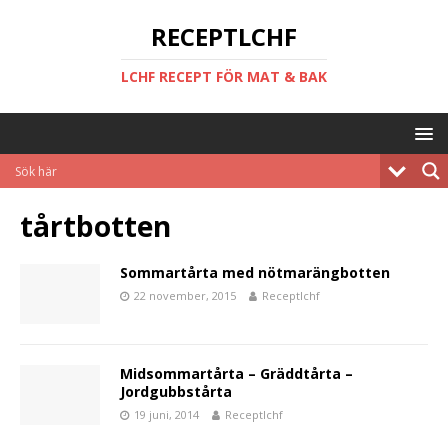
RECEPTLCHF
LCHF RECEPT FÖR MAT & BAK
tårtbotten
Sommartårta med nötmarängbotten
22 november, 2015
Receptlchf
Midsommartårta – Gräddtårta –
Jordgubbstårta
19 juni, 2014
Receptlchf