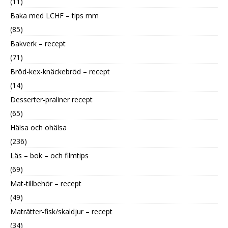
(11)
Baka med LCHF – tips mm
(85)
Bakverk – recept
(71)
Bröd-kex-knäckebröd – recept
(14)
Desserter-praliner recept
(65)
Hälsa och ohälsa
(236)
Läs – bok – och filmtips
(69)
Mat-tillbehör – recept
(49)
Maträtter-fisk/skaldjur – recept
(34)