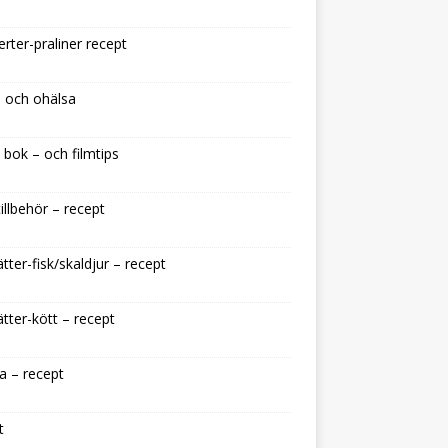
rter-praliner recept
 och ohälsa
 bok – och filmtips
illbehör – recept
tter-fisk/skaldjur – recept
tter-kött – recept
a – recept
t