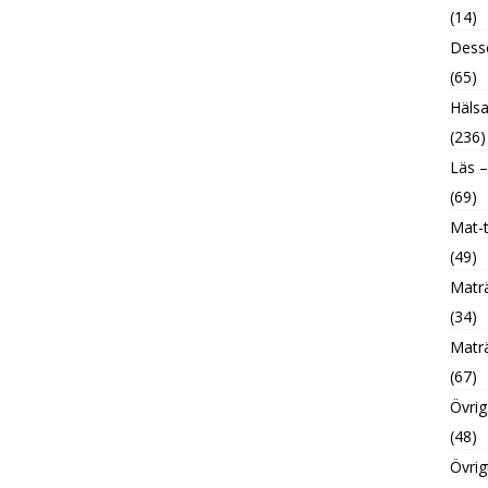
(14)
Desse
(65)
Hälsa
(236)
Läs –
(69)
Mat-t
(49)
Maträ
(34)
Maträ
(67)
Övrig
(48)
Övrig