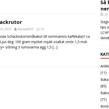
Så 
ner
23 
ackrutor
Dags 
tips 
uni, 2012
Receptlchf
31
LCHF?
goda Schackrutor/småkakor till sommarens kaffekalas? ca
skrivi
 Ljus deg: 100 gram mycket mjukt osaltat smör 1,5 msk
y+ sötning 3 rumsvarma ägg 1,5
[…]
KAT
Artik
(11)
Baka
(85)
Bakve
(71)
Bröd-