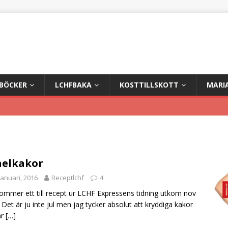
+BÖCKER
LCHFBAKA
KOSTTILLSKOTT
MARI
nelkakor
januari, 2016
Receptlchf
4
ommer ett till recept ur LCHF Expressens tidning utkom nov
 Det är ju inte jul men jag tycker absolut att kryddiga kakor
ar
[…]