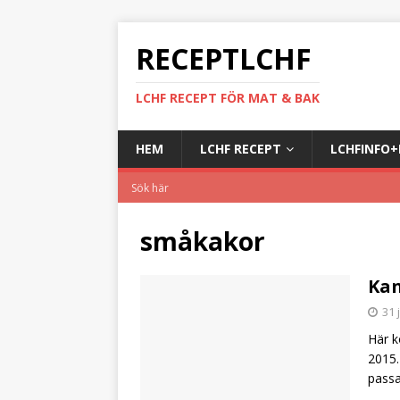
RECEPTLCHF
LCHF RECEPT FÖR MAT & BAK
HEM
LCHF RECEPT
LCHFINFO
småkakor
Ka
31 
Här k
2015.
pass