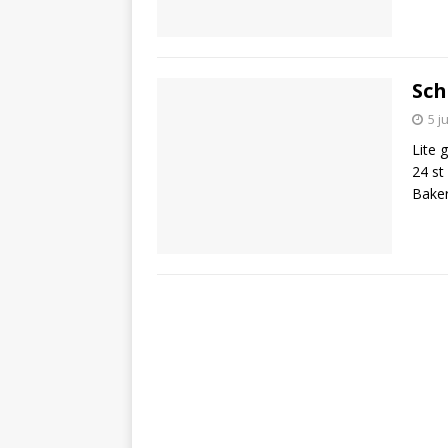
Sch
5 j
Lite 
24 st
Baker