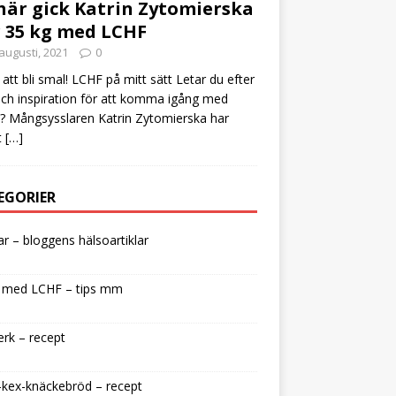
här gick Katrin Zytomierska
 35 kg med LCHF
augusti, 2021
0
att bli smal! LCHF på mitt sätt Letar du efter
och inspiration för att komma igång med
 Mångsysslaren Katrin Zytomierska har
t
[…]
EGORIER
lar – bloggens hälsoartiklar
 med LCHF – tips mm
rk – recept
kex-knäckebröd – recept