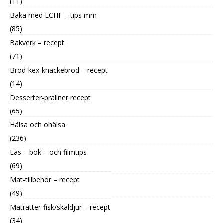
(11)
Baka med LCHF – tips mm
(85)
Bakverk – recept
(71)
Bröd-kex-knäckebröd – recept
(14)
Desserter-praliner recept
(65)
Hälsa och ohälsa
(236)
Läs – bok – och filmtips
(69)
Mat-tillbehör – recept
(49)
Maträtter-fisk/skaldjur – recept
(34)