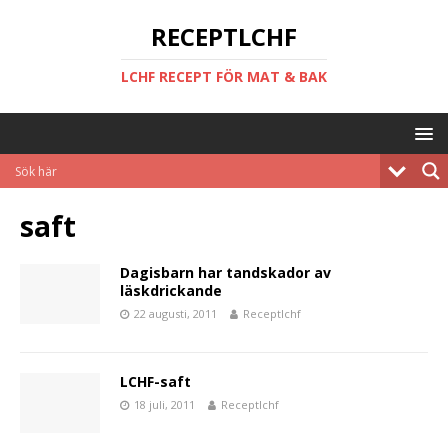
RECEPTLCHF
LCHF RECEPT FÖR MAT & BAK
saft
Dagisbarn har tandskador av
läskdrickande
22 augusti, 2011
Receptlchf
LCHF-saft
18 juli, 2011
Receptlchf