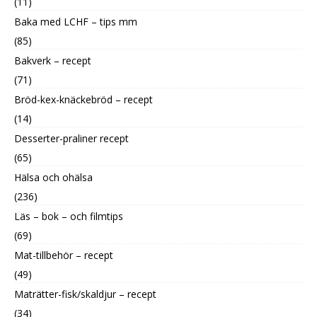
(11)
Baka med LCHF – tips mm
(85)
Bakverk – recept
(71)
Bröd-kex-knäckebröd – recept
(14)
Desserter-praliner recept
(65)
Hälsa och ohälsa
(236)
Läs – bok – och filmtips
(69)
Mat-tillbehör – recept
(49)
Maträtter-fisk/skaldjur – recept
(34)