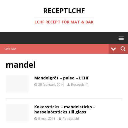
RECEPTLCHF
LCHF RECEPT FÖR MAT & BAK
mandel
Mandelgröt – paleo – LCHF
25 februari, 2014
Receptlchf
Kokossticks – mandelsticks –
hasselnötsticks till glass
8 maj, 2011
Receptlchf