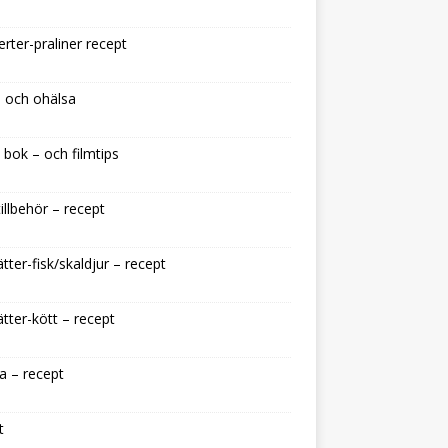
rter-praliner recept
 och ohälsa
 bok – och filmtips
illbehör – recept
tter-fisk/skaldjur – recept
tter-kött – recept
a – recept
t