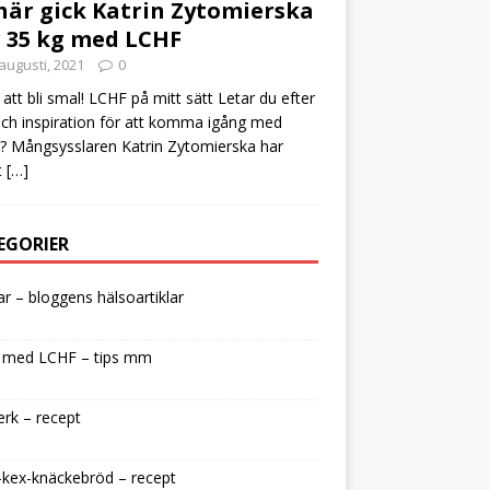
här gick Katrin Zytomierska
 35 kg med LCHF
augusti, 2021
0
att bli smal! LCHF på mitt sätt Letar du efter
och inspiration för att komma igång med
 Mångsysslaren Katrin Zytomierska har
t
[…]
EGORIER
lar – bloggens hälsoartiklar
 med LCHF – tips mm
rk – recept
kex-knäckebröd – recept