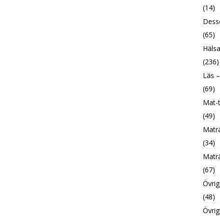
(14)
Desse
(65)
Hälsa
(236)
Läs –
(69)
Mat-t
(49)
Maträ
(34)
Maträ
(67)
Övrig
(48)
Övrig