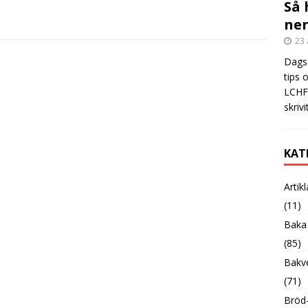
Så 
ner
23 
Dags 
tips 
LCHF?
skrivi
KAT
Artik
(11)
Baka
(85)
Bakve
(71)
Bröd-