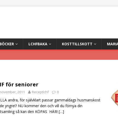
+BÖCKER
LCHFBAKA
KOSTTILLSKOTT
MARI
F för seniorer
 november, 2011
Receptlchf
0
LLA andra, för självklart passar gammaldags husmanskost
de yngre!? NU kommer den och vill du förnya din
ptsamling så kan den KÖPAS HÄR!
[…]