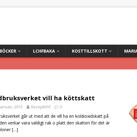
+BÖCKER
LCHFBAKA
KOSTTILLSKOTT
MARI
dbruksverket vill ha köttskatt
januari, 2013
Receptlchf
0
ruksverket går ut med att de vill ha en koldioxidskatt på
 den verkar vara väldigt rak o platt den skatten för det är
bloner
[…]