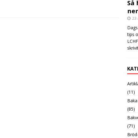
Så 
ner
23 
Dags 
tips 
LCHF?
skrivi
KAT
Artik
(11)
Baka
(85)
Bakve
(71)
Bröd-