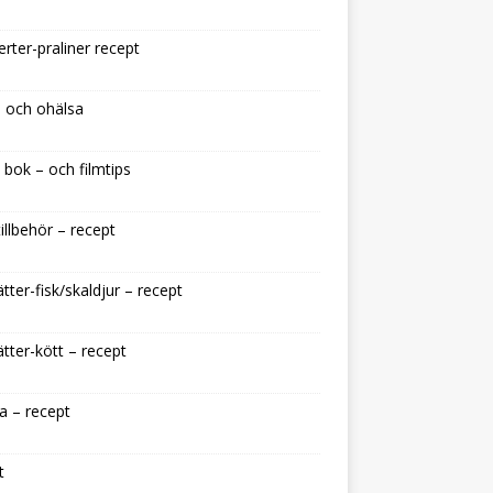
rter-praliner recept
 och ohälsa
 bok – och filmtips
illbehör – recept
tter-fisk/skaldjur – recept
tter-kött – recept
a – recept
t