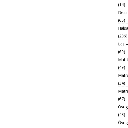
(14)
Desse
(65)
Hälsa
(236)
Läs –
(69)
Mat-t
(49)
Maträ
(34)
Maträ
(67)
Övrig
(48)
Övrig