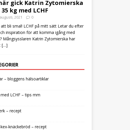
här gick Katrin Zytomierska
 35 kg med LCHF
augusti, 2021
0
att bli smal! LCHF på mitt sätt Letar du efter
och inspiration för att komma igång med
 Mångsysslaren Katrin Zytomierska har
t
[…]
EGORIER
lar – bloggens hälsoartiklar
 med LCHF – tips mm
rk – recept
kex-knäckebröd – recept