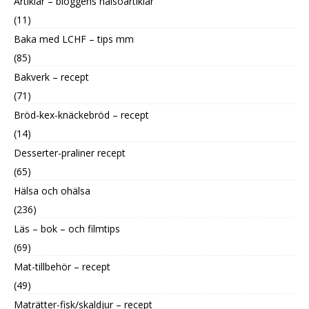
Artiklar – bloggens hälsoartiklar
(11)
Baka med LCHF – tips mm
(85)
Bakverk – recept
(71)
Bröd-kex-knäckebröd – recept
(14)
Desserter-praliner recept
(65)
Hälsa och ohälsa
(236)
Läs – bok – och filmtips
(69)
Mat-tillbehör – recept
(49)
Maträtter-fisk/skaldjur – recept