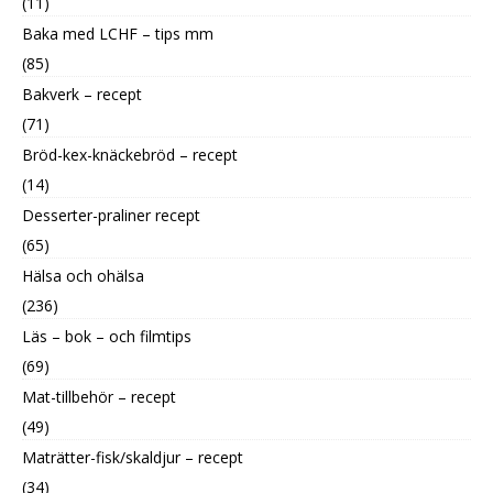
(11)
Baka med LCHF – tips mm
(85)
Bakverk – recept
(71)
Bröd-kex-knäckebröd – recept
(14)
Desserter-praliner recept
(65)
Hälsa och ohälsa
(236)
Läs – bok – och filmtips
(69)
Mat-tillbehör – recept
(49)
Maträtter-fisk/skaldjur – recept
(34)